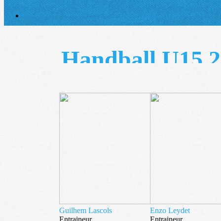
Handball U15 2
Guilhem Lascols
Enzo Leydet
Entraineur
Entraineur