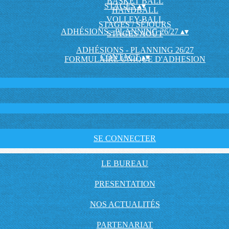
BASKET BALL
STAGES
▴
▾
HANDBALL
VOLLEY-BALL
STAGES / SÉJOURS
ADHÉSIONS - PLANNING 26/27
▴
▾
STAGES AOÛT
ADHÉSIONS - PLANNING 26/27
CONTACT
▴
▾
FORMULAIRE UNIQUE D'ADHESION
SE CONNECTER
LE BUREAU
PRESENTATION
NOS ACTUALITÉS
PARTENARIAT