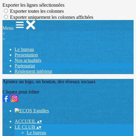
Exporter les lignes sélectionnées
Exporter toutes les colonnes
Exporter uniquement les colonnes affichées
Menu
<
>
Le bureau
Presentation
Nos actualités
Partenariat
Réglement intérieur
Ajoutez un logo, un bouton, des réseaux sociaux
Cliquez pour éditer
ACCUEIL
▴
▾
LE CLUB
▴
▾
Le bureau