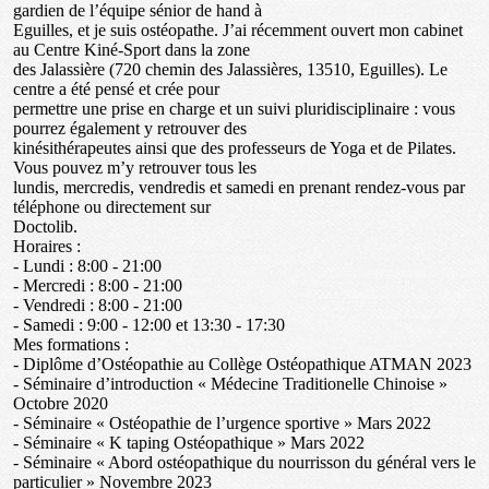
gardien de l’équipe sénior de hand à
Eguilles, et je suis ostéopathe. J’ai récemment ouvert mon cabinet
au Centre Kiné-Sport dans la zone
des Jalassière (720 chemin des Jalassières, 13510, Eguilles). Le
centre a été pensé et crée pour
permettre une prise en charge et un suivi pluridisciplinaire : vous
pourrez également y retrouver des
kinésithérapeutes ainsi que des professeurs de Yoga et de Pilates.
Vous pouvez m’y retrouver tous les
lundis, mercredis, vendredis et samedi en prenant rendez-vous par
téléphone ou directement sur
Doctolib.
Horaires :
- Lundi : 8:00 - 21:00
- Mercredi : 8:00 - 21:00
- Vendredi : 8:00 - 21:00
- Samedi : 9:00 - 12:00 et 13:30 - 17:30
Mes formations :
- Diplôme d’Ostéopathie au Collège Ostéopathique ATMAN 2023
- Séminaire d’introduction « Médecine Traditionelle Chinoise »
Octobre 2020
- Séminaire « Ostéopathie de l’urgence sportive » Mars 2022
- Séminaire « K taping Ostéopathique » Mars 2022
- Séminaire « Abord ostéopathique du nourrisson du général vers le
particulier » Novembre 2023