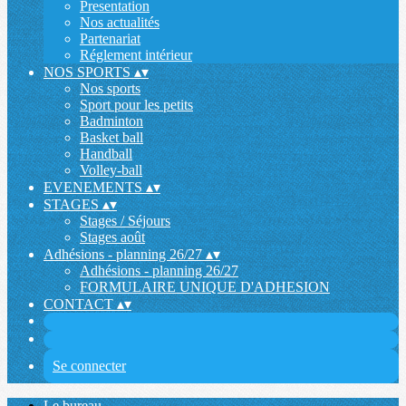
Presentation
Nos actualités
Partenariat
Réglement intérieur
NOS SPORTS
▴
▾
Nos sports
Sport pour les petits
Badminton
Basket ball
Handball
Volley-ball
EVENEMENTS
▴
▾
STAGES
▴
▾
Stages / Séjours
Stages août
Adhésions - planning 26/27
▴
▾
Adhésions - planning 26/27
FORMULAIRE UNIQUE D'ADHESION
CONTACT
▴
▾
Se connecter
Le bureau