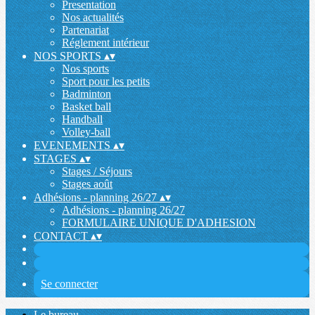
Presentation
Nos actualités
Partenariat
Réglement intérieur
NOS SPORTS
▴
▾
Nos sports
Sport pour les petits
Badminton
Basket ball
Handball
Volley-ball
EVENEMENTS
▴
▾
STAGES
▴
▾
Stages / Séjours
Stages août
Adhésions - planning 26/27
▴
▾
Adhésions - planning 26/27
FORMULAIRE UNIQUE D'ADHESION
CONTACT
▴
▾
Se connecter
Le bureau