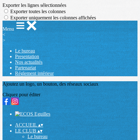
Exporter les lignes sélectionnées
Exporter toutes les colonnes
Exporter uniquement les colonnes affichées
Menu
<
>
Le bureau
Presentation
Nos actualités
Partenariat
Réglement intérieur
Ajoutez un logo, un bouton, des réseaux sociaux
Cliquez pour éditer
ACCUEIL
▴
▾
LE CLUB
▴
▾
Le bureau