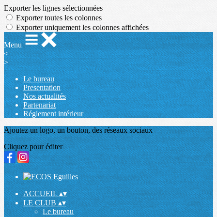
Exporter les lignes sélectionnées
Exporter toutes les colonnes
Exporter uniquement les colonnes affichées
Menu
<
>
Le bureau
Presentation
Nos actualités
Partenariat
Réglement intérieur
Ajoutez un logo, un bouton, des réseaux sociaux
Cliquez pour éditer
ACCUEIL
▴
▾
LE CLUB
▴
▾
Le bureau