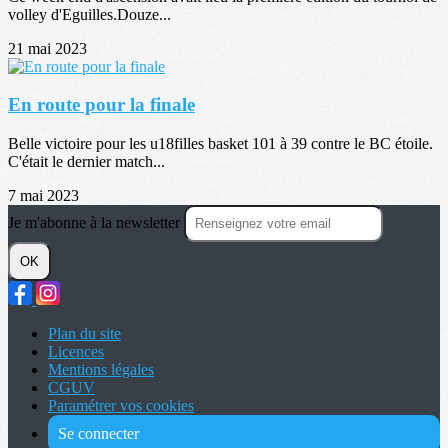
volley d'Eguilles.Douze...
21 mai 2023
En route pour la finale
Belle victoire pour les u18filles basket 101 à 39 contre le BC étoile.
C'était le dernier match...
7 mai 2023
Je m'abonne à la newsletter
OK
Plan du site
Licences
Mentions légales
CGUV
Paramétrer vos cookies
Se connecter