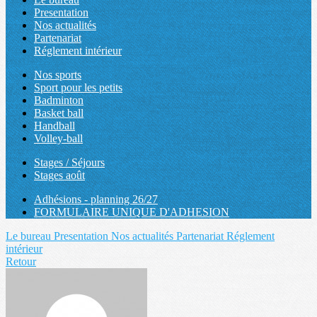
Presentation
Nos actualités
Partenariat
Réglement intérieur
Nos sports
Sport pour les petits
Badminton
Basket ball
Handball
Volley-ball
Stages / Séjours
Stages août
Adhésions - planning 26/27
FORMULAIRE UNIQUE D'ADHESION
Le bureau
Presentation
Nos actualités
Partenariat
Réglement
intérieur
Retour