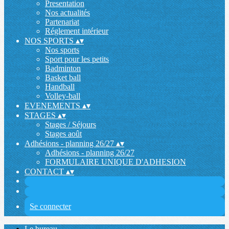
Presentation
Nos actualités
Partenariat
Réglement intérieur
NOS SPORTS
▴
▾
Nos sports
Sport pour les petits
Badminton
Basket ball
Handball
Volley-ball
EVENEMENTS
▴
▾
STAGES
▴
▾
Stages / Séjours
Stages août
Adhésions - planning 26/27
▴
▾
Adhésions - planning 26/27
FORMULAIRE UNIQUE D'ADHESION
CONTACT
▴
▾
Se connecter
Le bureau