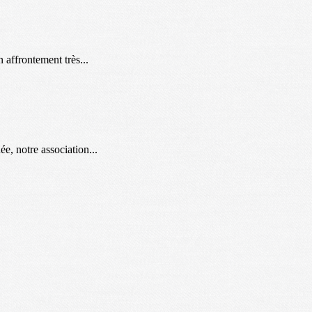
 affrontement très...
e, notre association...