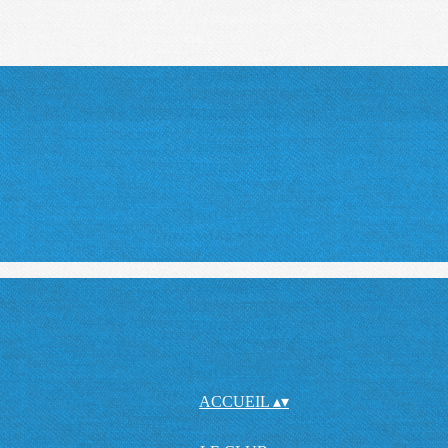
ACCUEIL
▴
▾