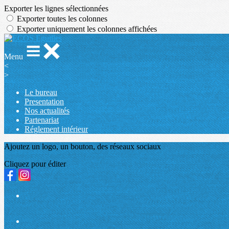
Exporter les lignes sélectionnées
Exporter toutes les colonnes
Exporter uniquement les colonnes affichées
Menu
<
>
Le bureau
Presentation
Nos actualités
Partenariat
Réglement intérieur
Ajoutez un logo, un bouton, des réseaux sociaux
Cliquez pour éditer