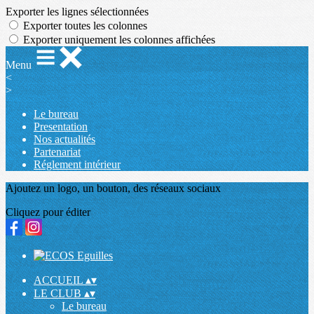
Exporter les lignes sélectionnées
Exporter toutes les colonnes
Exporter uniquement les colonnes affichées
Menu
<
>
Le bureau
Presentation
Nos actualités
Partenariat
Réglement intérieur
Ajoutez un logo, un bouton, des réseaux sociaux
Cliquez pour éditer
ACCUEIL
▴
▾
LE CLUB
▴
▾
Le bureau