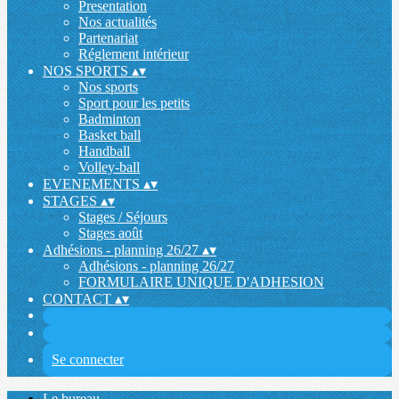
Presentation
Nos actualités
Partenariat
Réglement intérieur
NOS SPORTS
▴
▾
Nos sports
Sport pour les petits
Badminton
Basket ball
Handball
Volley-ball
EVENEMENTS
▴
▾
STAGES
▴
▾
Stages / Séjours
Stages août
Adhésions - planning 26/27
▴
▾
Adhésions - planning 26/27
FORMULAIRE UNIQUE D'ADHESION
CONTACT
▴
▾
Se connecter
Le bureau