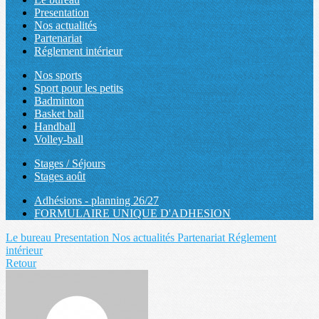
Presentation
Nos actualités
Partenariat
Réglement intérieur
Nos sports
Sport pour les petits
Badminton
Basket ball
Handball
Volley-ball
Stages / Séjours
Stages août
Adhésions - planning 26/27
FORMULAIRE UNIQUE D'ADHESION
Le bureau
Presentation
Nos actualités
Partenariat
Réglement
intérieur
Retour